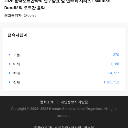
2026 한국오르간학회 연구발표 및 연주회 시리즈 l Maurice
Duruflé의 오르간 음악
최고관리자
06-28
접속자집계
오늘
370
어제
1,186
최대
34,727
전체
1,385,712
협회소개
개인정보처리방침
Copyright ©
2003~2022 Korean Association of Organists.
All rights
reserved.
한국오르가니스트협회 / 이사장 : 박소현