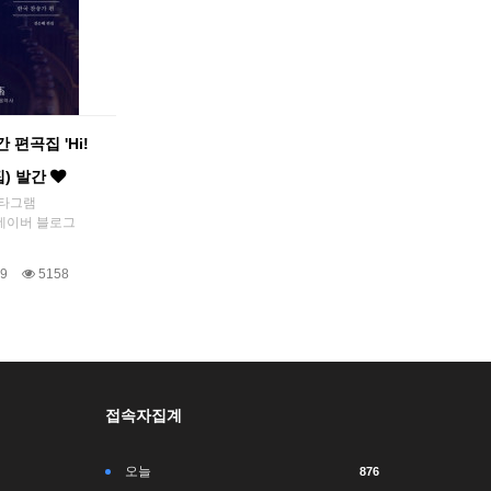
편곡집 'Hi!
집) 발간
스타그램
c 네이버 블로그
9
5158
접속자집계
오늘
876