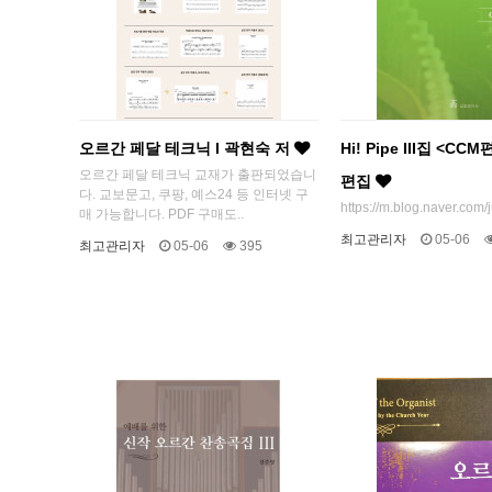
오르간 페달 테크닉 l 곽현숙 저
Hi! Pipe III집 <CC
오르간 페달 테크닉 교재가 출판되었습니
편집
다. 교보문고, 쿠팡, 예스24 등 인터넷 구
https://m.blog.naver.co
매 가능합니다. PDF 구매도..
최고관리자
05-06
최고관리자
05-06
395