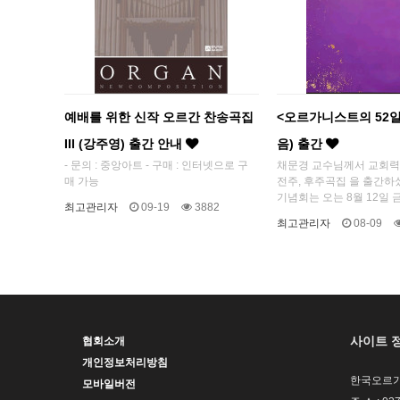
예배를 위한 신작 오르간 찬송곡집
<오르가니스트의 52일
III (강주영) 출간 안내
음) 출간
- 문의 : 중앙아트 - 구매 : 인터넷으로 구
채문경 교수님께서 교회력
매 가능
전주, 후주곡집 을 출간하
기념회는 오는 8월 12일 금
최고관리자
09-19
3882
최고관리자
08-09
사이트 
협회소개
개인정보처리방침
한국오르가
모바일버전