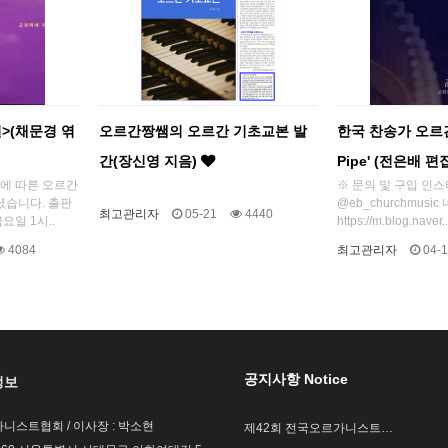
>(채문경 엮
오르간짱쌤의 오르간 기초교본 발
한국 찬송가 오르간 
간(장신영 지음)
Pipe' (전은배 편
에 따른 오르간
※ 문의 및 구입 인
셨습니다. 출판
@eb_churchmusi
최고관리자
05-21
4440
요일 1시..
https://m.blog.naver..
4084
최고관리자
04-1
공지사항 Notice
정보
니스트협회 / 이사장 : 박소현
제42회 전국오르가니스트…