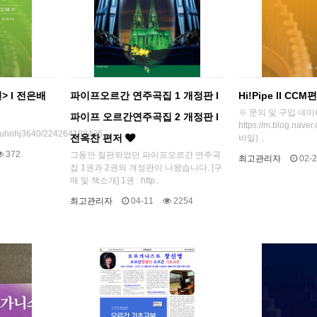
M편> l 전은배
파이프오르간 연주곡집 1 개정판 l
Hi!Pipe II C
※ 문의 및 구입 네
파이프 오르간연주곡집 2 개정판 l
https://m.blog.nave
m/juhnhj3640/224264188436
전옥찬 편저
바일) ..
372
그동안 절판되었던 파이프오르간 연주곡
최고관리자
02-2
집 1권과 2권의 개정판이 나왔습니다. [구
매 및 책소개] 1권 : http..
최고관리자
04-11
2254