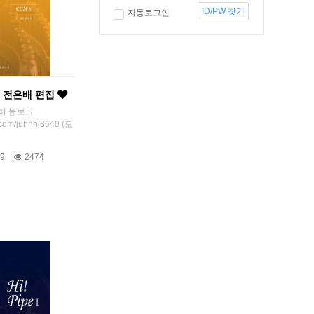
ID/PW 찾기
자동로그인
CM편 전은배 편집
이버 블로그
r.com/juhnhj3640 (모
9
2474