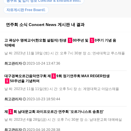
콩쿠르 및 입시 정보 Concour & Entrance Info
1
자유게시판 Free Board
1
연주회 소식 Concert News 게시판 내 결과
고 곽상수 명예교수(한오협 설립자) 탄생
1
00주년 및
1
0주기 기념 음
악예배
날 짜: 2023년 11월 18일 (토) 시 간: 오후 7시 30분 장 소: 연세대학교 루스채플
최고관리자
2023-10-24 13:47:36
대구경북오르간음악연구회 제
1
9회 정기연주회 MAX REGER탄생
1
50주년을 기념하며
날 짜: 2023년 11월 11일(토) 시 간: 오후 5시 장 소: 계명대학교 아담스채플
최고관리자
2023-10-23 18:50:44
제
1
회 남대문교회 파이프오르간 연주회 '오르가니스트 송효진'
날 짜: 2023년 4월 28일(금) 시 간: 오후 7시 30분 장 소: 남대문교회 대예배실
최고관리자
2023-04-16 20:28:38