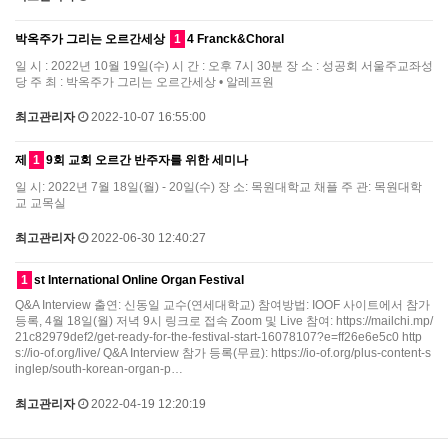
박옥주가 그리는 오르간세상
1
4 Franck&Choral
일 시 : 2022년 10월 19일(수) 시 간 : 오후 7시 30분 장 소 : 성공회 서울주교좌성
당 주 최 : 박옥주가 그리는 오르간세상 • 알레프원
최고관리자
2022-10-07 16:55:00
제
1
9회 교회 오르간 반주자를 위한 세미나
일 시: 2022년 7월 18일(월) - 20일(수) 장 소: 목원대학교 채플 주 관: 목원대학
교 교목실
최고관리자
2022-06-30 12:40:27
1
st International Online Organ Festival
Q&A Interview 출연: 신동일 교수(연세대학교) 참여방법: IOOF 사이트에서 참가
등록, 4월 18일(월) 저녁 9시 링크로 접속 Zoom 및 Live 참여: https://mailchi.mp/
21c82979def2/get-ready-for-the-festival-start-16078107?e=ff26e6e5c0 http
s://io-of.org/live/ Q&A Interview 참가 등록(무료): https://io-of.org/plus-content-s
inglep/south-korean-organ-p…
최고관리자
2022-04-19 12:20:19