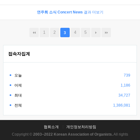
연주회 소식 Concert News
결과 더보기
1
2
4
5
3
접속자집계
오늘
739
어제
1,186
최대
34,727
전체
1,386,081
협회소개
개인정보처리방침
Copyright ©
2003~2022 Korean Association of Organists.
All rights