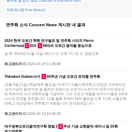
콩쿠르 및 입시 정보 Concour & Entrance Info
1
자유게시판 Free Board
1
연주회 소식 Concert News 게시판 내 결과
2024 한국 오르간 학회 연구발표 및 연주회 시리즈 Pierre
Cochereau(
1
924-
1
984)의 오르간 음악을 중심으로
날 짜: 2024년 11월 12일 (화) 시 간: 오후 7시 장 소: 경동교회
최고관리자
2024-10-19 11:38:48
Théodore Dubois서거
1
00주년 기념 오르간 전작품 연주회
11월 4일,11일,18일(매주 월요일) 저녁7시 서울신학대학교 대강당 오라토리오
'십자가상의 칠언'으로 잘 알려진 프랑스의 오르가니스트이자 작곡가인 테오도
르 뒤부아의 서거 100주년을 기념하여, 그의 오르간 작품을 작곡시기별로 3번에
나누어 전곡을 연주합니다. 11월 둘째 주부터 매주 월요일 오후 7시에 서울신학
대학교 대강당에서 연주회가 개최됩니다. 전석초대입니다.
최고관리자
2024-10-13 15:48:39
대구경북오르간음악연구회 창립 2
1
주년 기념 교회음악 세미나 및 20회
정기연주회