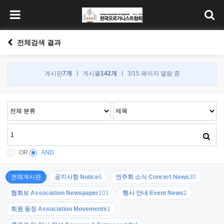
전체검색 결과
게시판
7개
게시물
142개
3/15 페이지 열람 중
OR
AND
전체게시판
공지사항 Notice
6
연주회 소식 Concert News
30
협회보 Association Newspaper
101
행사 안내 Event News
2
회원 동정 Association Movements
1