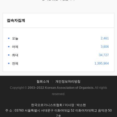
접속자집계
오늘
2,461
어제
3,806
최대
34,727
전체
1,395,964
협회소개
개인정보처리방침
Copyright ©
2003~2022 Korean Association of Organists.
All rights
reserved.
한국오르가니스트협회 / 이사장 : 박소현
주 소 : 03760 서울특별시 서대문구 이화여대길 52 이화여자대학교 음악관 50
7호