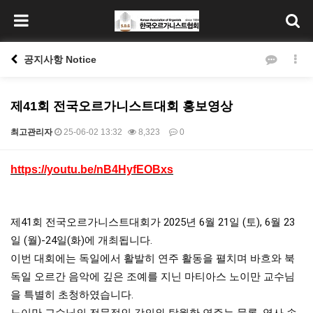
공지사항 Notice
제41회 전국오르가니스트대회 홍보영상
최고관리자
25-06-02 13:32
8,323
0
본문
https://youtu.be/nB4HyfEOBxs
제41회 전국오르가니스트대회가 2025년 6월 21일 (토), 6월 23
일 (월)-24일(화)에 개최됩니다.
이번 대회에는 독일에서 활발히 연주 활동을 펼치며 바흐와 북
독일 오르간 음악에 깊은 조예를 지닌 마티아스 노이만 교수님
을 특별히 초청하였습니다.