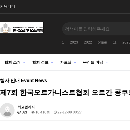
커뮤니티
1
2023
2022
organ
11
202
협회 소개
협회 정보
자료실
우리들 마당
행사 안내 Event News
제7회 한국오르가니스트협회 오르간 콩쿠
최고관리자
0건
10,410회
22-12-09 00:27