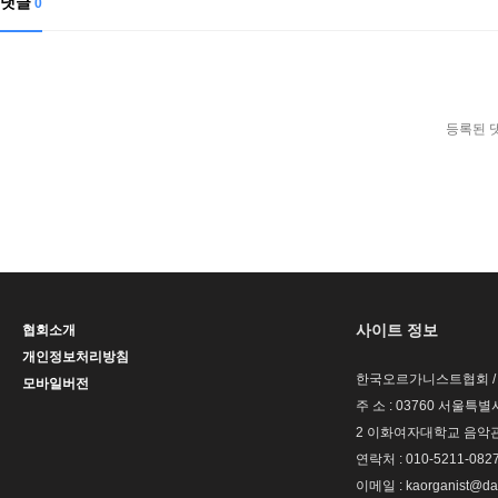
댓글
0
등록된 
사이트 정보
협회소개
개인정보처리방침
한국오르가니스트협회 / 
모바일버전
주 소 : 03760 서울
2 이화여자대학교 음악관
연락처 : 010-5211-082
이메일 : kaorganist@da