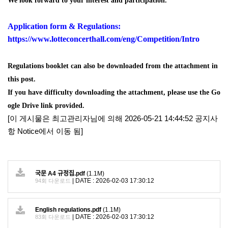
We look forward to your interest and participation.
Application form & Regulations:
https://www.lotteconcerthall.com/eng/Competition/Intro
Regulations booklet can also be downloaded from the attachment in
this post.
If you have difficulty downloading the attachment, please use the Go
ogle Drive link provided.
[이 게시물은 최고관리자님에 의해 2026-05-21 14:44:52 공지사
항 Notice에서 이동 됨]
국문 A4 규정집.pdf
(1.1M)
|
DATE : 2026-02-03 17:30:12
94회 다운로드
English regulations.pdf
(1.1M)
|
DATE : 2026-02-03 17:30:12
83회 다운로드