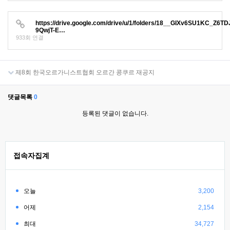
https://drive.google.com/drive/u/1/folders/18__GIXv6SU1KC_Z6TD
9QwjT-E…
933회 연결
제8회 한국오르가니스트협회 오르간 콩쿠르 재공지
댓글목록
0
등록된 댓글이 없습니다.
접속자집계
오늘
3,200
어제
2,154
최대
34,727