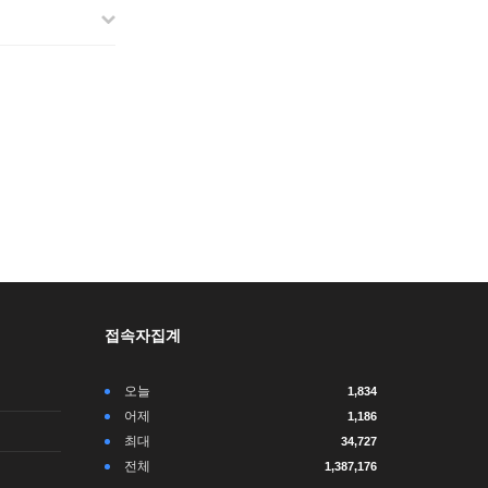
접속자집계
오늘
1,834
어제
1,186
최대
34,727
전체
1,387,176