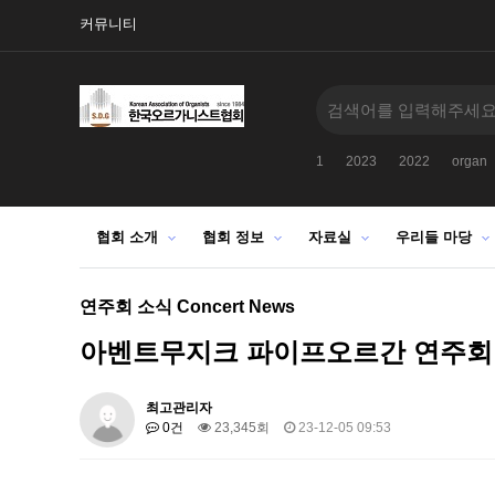
커뮤니티
1
2023
2022
organ
협회 소개
협회 정보
자료실
우리들 마당
연주회 소식 Concert News
아벤트무지크 파이프오르간 연주회
최고관리자
0건
23,345회
23-12-05 09:53