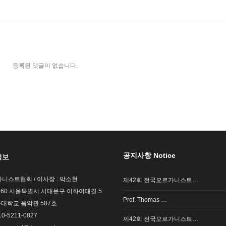
등록된 댓글이 없습니다.
공지사항 Notice
정보
니스트협회 / 이사장 : 박소현
제42회 전국오르가니스트…
03760 서울특별시 서대문구 이화여대길 5
Prof. Thomas …
자대학교 음악관 507호
0-5211-0827
제42회 전국오르가니스트…