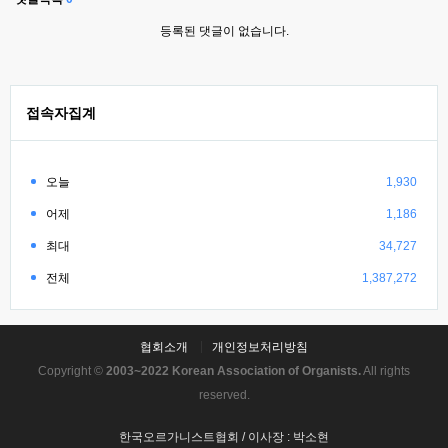
등록된 댓글이 없습니다.
접속자집계
오늘
1,930
어제
1,186
최대
34,727
전체
1,387,272
협회소개
개인정보처리방침
Copyright ©
2003~2022 Korean Association of Organists.
All rights
reserved.
한국오르가니스트협회 / 이사장 : 박소현