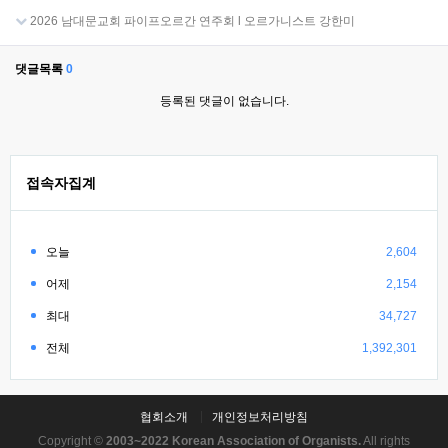
2026 남대문교회 파이프오르간 연주회 l 오르가니스트 강한미
댓글목록
0
등록된 댓글이 없습니다.
접속자집계
오늘
2,604
어제
2,154
최대
34,727
전체
1,392,301
협회소개
개인정보처리방침
Copyright ©
2003~2022 Korean Association of Organists.
All rights