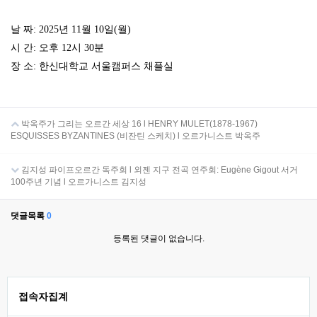
날 짜: 2025년 11월 10일(월)
시 간: 오후 12시 30분
장 소: 한신대학교 서울캠퍼스 채플실
박옥주가 그리는 오르간 세상 16 l HENRY MULET(1878-1967)
ESQUISSES BYZANTINES (비잔틴 스케치) l 오르가니스트 박옥주
김지성 파이프오르간 독주회 l 외젠 지구 전곡 연주회: Eugène Gigout 서거
100주년 기념 l 오르가니스트 김지성
댓글목록
0
등록된 댓글이 없습니다.
접속자집계