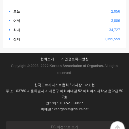
오늘
2,056
어제
3,806
최대
34,727
전체
1,395,559
협회소개
개인정보처리방침
Copyright ©
2003~2022 Korean Association of Organists.
All rights
reserved.
한국오르가니스트협회 / 이사장 : 박소현
주 소 : 03760 서울특별시 서대문구 이화여대길 52 이화여자대학교 음악관 50
7호
연락처 : 010-5211-0827
이메일 : kaorganist@daum.net
PC 버전으로 보기