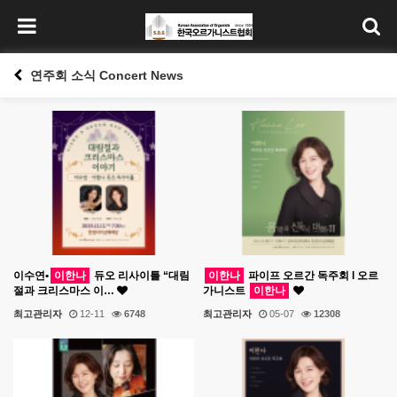
연주회 소식 Concert News
이수연•
이한나
듀오 리사이틀 “대림
이한나
파이프 오르간 독주회 l 오르
절과 크리스마스 이…
가니스트
이한나
최고관리자
12-11
6748
최고관리자
05-07
12308