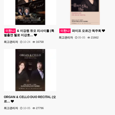
이한나
& 이강원 듀오 리사이틀 (특
이한나
파이프 오르간 독주회
별출연 첼로 이강호…
최고관리자
05-05
21662
최고관리자
10-24
16758
ORGAN & CELLO DUO RECITAL (오
르…
최고관리자
10-05
27796