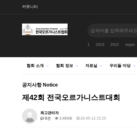
커뮤니티
1
2023
2022
organ
협회 소개
협회 정보
자료실
우리들 마당
공지사항 Notice
제42회 전국오르가니스트대회
최고관리자
0건
3,469회
26-05-12 23:25