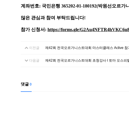
계좌번호: 국민은행 365202-01-180192(박원선오르
많은 관심과 참여 부탁드립니다!
참가 신청서: 
https://forms.gle/G2Au4NFTR4hVKC6u
이전글
제42회 전국오르가니스트대회 마스터클래스 Active 
다음글
제42회 전국오르가니스트대회 초청강사 l 토마 오스피탈 교수 (P
댓글
0