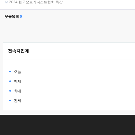
2024 한국오르가니스트협회 특강
댓글목록
0
접속자집계
오늘
어제
최대
전체