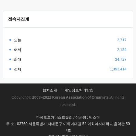
접속자집계
오늘
3,717
어제
2,154
최대
34,727
전체
1,393,414
협회소개
개인정보처리방침
Copyright ©
2003~2022 Korean Association of Organists.
All rights
reserved.
한국오르가니스트협회 / 이사장 : 박소현
주 소 : 03760 서울특별시 서대문구 이화여대길 52 이화여자대학교 음악관 50
7호