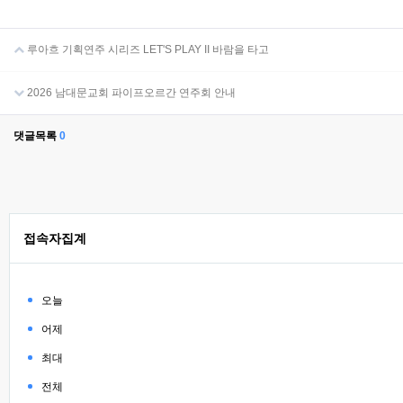
루아흐 기획연주 시리즈 LET'S PLAY II 바람을 타고
2026 남대문교회 파이프오르간 연주회 안내
댓글목록
0
접속자집계
오늘
어제
최대
전체